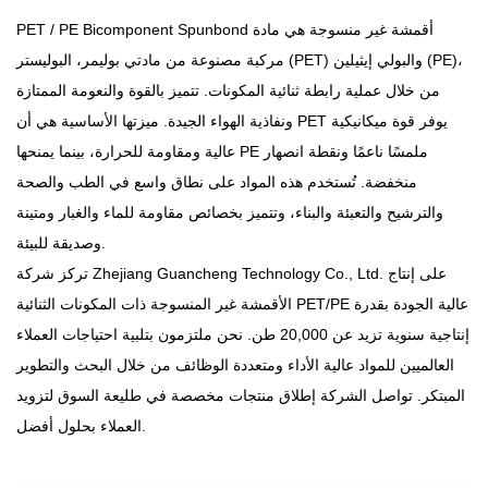
PET / PE Bicomponent Spunbond أقمشة غير منسوجة
هي مادة
مركبة مصنوعة من مادتي بوليمر، البوليستر (PET) والبولي إيثيلين (PE)،
من خلال عملية رابطة ثنائية المكونات. تتميز بالقوة والنعومة الممتازة
ونفاذية الهواء الجيدة. ميزتها الأساسية هي أن PET يوفر قوة ميكانيكية
عالية ومقاومة للحرارة، بينما يمنحها PE ملمسًا ناعمًا ونقطة انصهار
منخفضة. تُستخدم هذه المواد على نطاق واسع في الطب والصحة
والترشيح والتعبئة والبناء، وتتميز بخصائص مقاومة للماء والغبار ومتينة
وصديقة للبيئة.
تركز شركة Zhejiang Guancheng Technology Co., Ltd. على إنتاج
الأقمشة غير المنسوجة ذات المكونات الثنائية PET/PE عالية الجودة بقدرة
إنتاجية سنوية تزيد عن 20,000 طن. نحن ملتزمون بتلبية احتياجات العملاء
العالميين للمواد عالية الأداء ومتعددة الوظائف من خلال البحث والتطوير
المبتكر. تواصل الشركة إطلاق منتجات مخصصة في طليعة السوق لتزويد
العملاء بحلول أفضل.