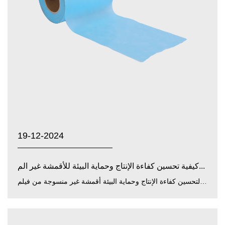
19-12-2024
كيفية تحسين كفاءة الإنتاج وحماية البيئة للأقمشة غير الم...
لتحسين كفاءة الإنتاج وحماية البيئة أقمشة غير منسوجة من فيلم PP PE أصفر/أزرق/أبيض ، Zhejiang Guancheng Technolo...