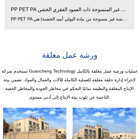
PP PET PA الأقمشة غير المنسوجة ذات العمود الفقري الخشن:...
PP PET PA أقمشة غير منسوجة خشنة منكر (بولي بروبيلين ، بوليستر ، أقمشة غير منسوجة من مادة البولي أميد الخشنة) هي...
ورشة عمل مغلقة
تستخدم شركة Guancheng Technology عمليات ورشة عمل مغلقة بالكامل
لإجراء إدارة حلقة مغلقة للعملية الكاملة للآلات والعمال والمواد. تضمن بيئة
الإنتاج المغلقة والنظيفة تمامًا التحكم في مخاطر الجودة والمخاطر الخفية
الناجمة عن تلوث بيئة الإنتاج إلى أدنى مستوى.