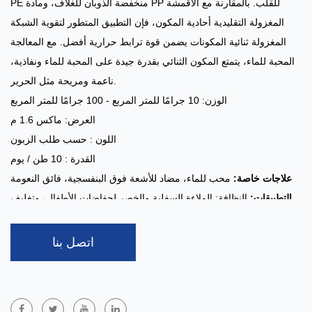
PE منخفضة الذوبان للغلاف، ومادة PP للقلب. بالمقارنة مع الأقمشة
المغزولة التقليدية أحادية المكون، فإن التطبيق المتطور لتقوية الشبكة
المغزولة ثنائية المكونات يضمن قوة ترابط حرارية أفضل. مع المعالجة
المحبة للماء، يتمتع المكون الثنائي بقدرة جيدة على المحبة للماء ونفاذية،
ناعمة ومريحة مثل الحرير.
الوزن: 10 جرامًا للمتر المربع - 100 جرامًا للمتر المربع
العرض: ماكس 1.6 م
اللون : حسب طلب الزبون
القدرة : 10 طن / يوم
علاجات خاصة:
محب للماء، مضاد للأشعة فوق البنفسجية، فائق النعومة
التطبيقات:
النظافة: الملاءة السفلية والخصر لحفاضات الأطفال، وتغليف
المواد الغذائية، وما إلى ذلك.
مصنوع من البوليستر
أقمشة غير منسوجة ذات مكونين من PET/PE
اتصل بنا
(PET) والبولي إيثيلين (PE) من خلال عملية الربط، مما يجمع بين مزايا
كلتا المادتين. يوفر PET قوة ممتازة ومقاومة للحرارة، بينما يعزز PE
النعومة وخصائص نقطة الانصهار المنخفضة. يستخدم هذا القماش غير