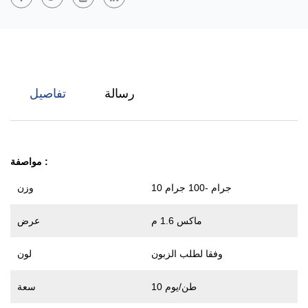
المنسوج على نطاق واسع في المجالات الطبية والصحية والترشيح والتعبئة
والبناء، مع خصائص ميكانيكية ممتازة ومتانة وتهوية.
رسالة
تفاصيل
:
مواصفة
10 جرام -100 جرام
وزن
ماكس 1.6 م
عرض
وفقا لطلب الزبون
لون
10 طن/يوم
سعة