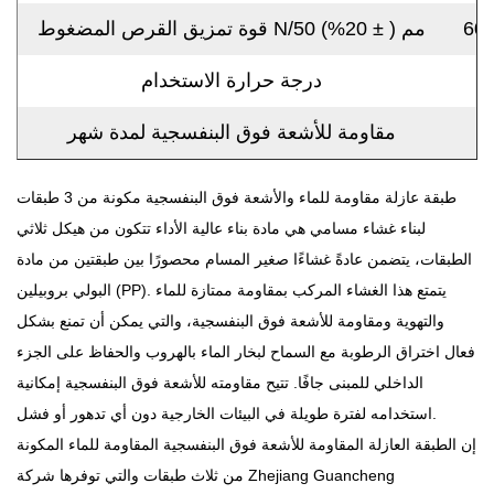
60
قوة تمزيق القرص المضغوط N/50 مم (
±
20%)
درجة حرارة الاستخدام
مقاومة للأشعة فوق البنفسجية لمدة شهر
طبقة عازلة مقاومة للماء والأشعة فوق البنفسجية مكونة من 3 طبقات
لبناء غشاء مسامي
هي مادة بناء عالية الأداء تتكون من هيكل ثلاثي
الطبقات، يتضمن عادةً غشاءًا صغير المسام محصورًا بين طبقتين من مادة
البولي بروبيلين (PP). يتمتع هذا الغشاء المركب بمقاومة ممتازة للماء
والتهوية ومقاومة للأشعة فوق البنفسجية، والتي يمكن أن تمنع بشكل
فعال اختراق الرطوبة مع السماح لبخار الماء بالهروب والحفاظ على الجزء
الداخلي للمبنى جافًا. تتيح مقاومته للأشعة فوق البنفسجية إمكانية
استخدامه لفترة طويلة في البيئات الخارجية دون أي تدهور أو فشل.
إن الطبقة العازلة المقاومة للأشعة فوق البنفسجية المقاومة للماء المكونة
من ثلاث طبقات والتي توفرها شركة Zhejiang Guancheng