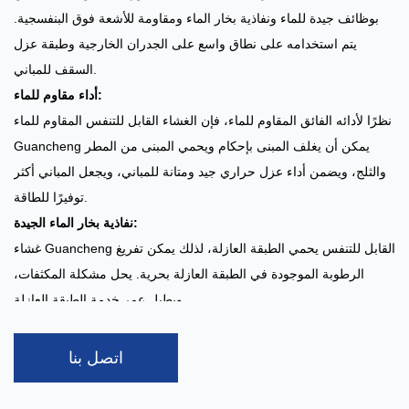
بوظائف جيدة للماء ونفاذية بخار الماء ومقاومة للأشعة فوق البنفسجية.
يتم استخدامه على نطاق واسع على الجدران الخارجية وطبقة عزل
السقف للمباني.
أداء مقاوم للماء:
نظرًا لأدائه الفائق المقاوم للماء، فإن الغشاء القابل للتنفس المقاوم للماء
Guancheng يمكن أن يغلف المبنى بإحكام ويحمي المبنى من المطر
والثلج، ويضمن أداء عزل حراري جيد ومتانة للمباني، ويجعل المباني أكثر
توفيرًا للطاقة.
نفاذية بخار الماء الجيدة:
غشاء Guancheng القابل للتنفس يحمي الطبقة العازلة، لذلك يمكن تفريغ
الرطوبة الموجودة في الطبقة العازلة بحرية. يحل مشكلة المكثفات،
ويطيل عمر خدمة الطبقة العازلة.
مقاومة للأشعة فوق البنفسجية:
يتميز غشاء Guancheng القابل للتنفس بمقاومة ممتازة للأشعة فوق
اتصل بنا
البنفسجية. بعد استخدام الغشاء القابل للتنفس، لا يمكنه تغطية البلاط في
وقت قصير، ولا يؤثر على أداء المنتج، ولا يؤثر على البناء الداخلي، وذلك