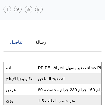
لتقصير فترة البناء.
طلب:
GUANCHEN غشاء مقاوم للماء للتنفس
يتم استخدامه على الجدار الخارجي أو الطبقة العازلة للسقف كطبقة
سفلية للسقف وحماية بغلاف المنزل، ويمنع دخول مياه الأمطار الخارجية
أو بخار الماء إلى الطبقة العازلة أو الداخلية، وذلك لحماية تأثير العزل
رسالة
تفاصيل
الحراري للمبنى وجعل المبنى أكثر طاقة. إنقاذ، في نفس الوقت
بمرور الوقت، يتميز الغشاء القابل للتنفس المقاوم للماء GUANCHEN
بنفاذية بخار الماء الممتازة، والتي يمكنها تفريغ الرطوبة في العزل
الحراري للمبنى بحرية.
PP PE غشاء صغير يسهل اختراقه PP
مادة:
التصفيح الساخن
تكنولوجيا الإنتاج:
عرض:
1.5 متر حسب الطلب
وزن: