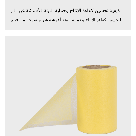
كيفية تحسين كفاءة الإنتاج وحماية البيئة للأقمشة غير الم...
لتحسين كفاءة الإنتاج وحماية البيئة أقمشة غير منسوجة من فيلم PP PE أصفر/أزرق/أبيض ، Zhejiang Guancheng Technolo...