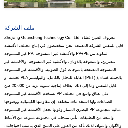
ملف الشركة
Zhejiang Guancheng Technology Co., Ltd. معروف
الصين غشاء
قابل للتنفس الشركة المصنعة
. نحن متخصصون في إنتاج مختلف الأقمشة
غير المنسوجة PP، والأقمشة غير المنسوجة PP+PE المكونة من
عنصرين، والمنفوخة بالذوبان، والأغشية غير المنسوجة، والأقمشة غير
المنسوجة المصفحة بالموجات فوق الصوتية، والأقمشة غير المنسوجة
بالجملة غشاء
الخشنة، وPLA القابلة للتحلل بالكامل، والبوليستر (PET) ),
وما إلى ذلك، بطاقة إنتاجية سنوية تزيد عن 20,000 طن.
قابل للتنفس
تستخدم الأقمشة غير المنسوجة PP على نطاق واسع في مختلف
الصناعات ولها استخدامات مختلفة. إن مقاومتها الكيميائية ووضوحها
البصري الممتاز وقوتها تجعل الأقمشة غير المنسوجة PP مثالية لمجموعة
واسعة من التطبيقات. تأتي منتجاتنا في مجموعة متنوعة من الأنماط
والألوان والمواد، لذلك تأكد من العثور على المنتج الذي يناسب احتياجاتك.