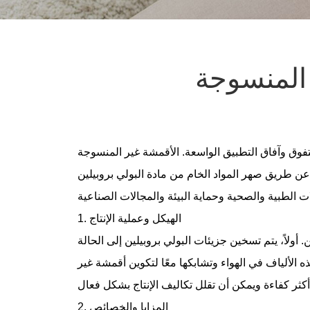
بيق الواسعة. الأقمشة غير المنسوجة Meltblown عبارة عن مادة يتم
لمواد الخام من مادة البولي بروبيلين (PP) ورشها لتشكيل ألياف دقيقة، ثم من خلال الضغط الكهروستاتيكي أو الساخن. يتميز بخصائص ممتازة مثل
1. الهيكل وعملية الإنتاج
لاً، يتم تسخين جزيئات البولي بروبيلين إلى الحالة
 الألياف في الهواء وتشابكها معًا لتكوين أقمشة غير
2. المزايا والخصائص