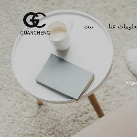
لومات عنا
بيت