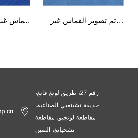
تم تصوير القماش غير
قماش غي
المنسوج
رقم 27، طريق لونغ قانغ،
حديقة تشينغبي الصناعية،
mp.cn
مقاطعة لونجيو، مقاطعة
تشجيانغ، الصين