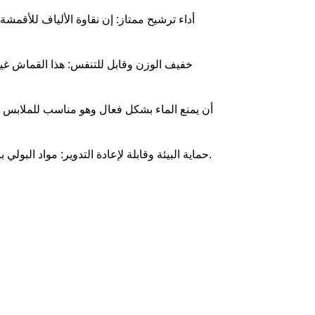
أداء ترشيح ممتاز: إن نقاوة الألياف للأقمشة
خفيف الوزن وقابل للتنفس: هذا القماش غير 
حماية البيئة وقابلة لإعادة التدوير: مواد البولي بروبيلين قابلة لإعادة التدوير، ولا يتم استخدام أي مواد كيميائية ضارة في عملية الإنتاج، مما يلبي متطلبات حماية البيئة الحديثة.