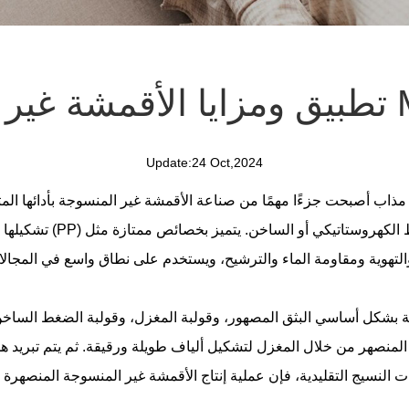
Meltb
Update:24 Oct,2024
 مذاب
أصبحت جزءًا مهمًا من صناعة الأقمشة غير المنسوجة بأدائها المتفوق وآفاق التط
تشكيلها عن طريق صهر ا
ة بشكل أساسي البثق المصهور، وقولبة المغزل، وقولبة الضغط الساخن. أو
لمنصهر من خلال المغزل لتشكيل ألياف طويلة ورقيقة. ثم يتم تبريد هذه