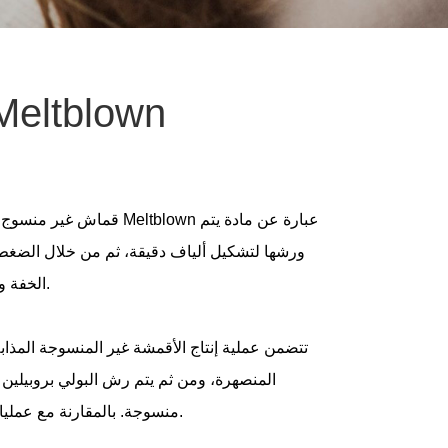
تطبيق ومزايا الأقمشة غير المنسوجة lown
قماش غير منسوج
الخفة والتهوية ومقاومة الماء والترشيح، ويستخدم على نطاق واسع في المجالات الطبية والصحية وحماية البيئة والمجالات الصناعية.
تتضمن عملية إنتاج الأقمشة غير المنسوجة المذاب
المنصهرة، ومن ثم يتم رش البولي بروبيلين ا
منسوجة. بالمقارنة مع عمليات النسيج التقليدية، فإن عملية إنتاج الأقمشة غير المنسوجة المنصهرة أكثر كفاءة ويمكن أن تقلل تكاليف الإنتاج بشكل فعال.