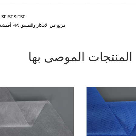
PREV：خصائص وتطبيقات الأقمشة غير المنسوجة المغلفة SF SFS FSF
NEXT：S/SS/SSS أقمشة غير منسوجة من مادة البولي بروبيلين PP: مزيج من الابتكار والتطبيق
المنتجات الموصى بها