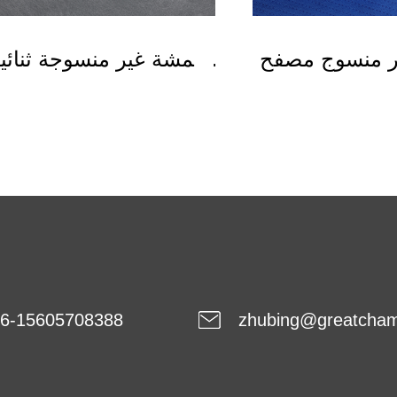
ر منسوج مصفح
أقمشة غير منسوجة ثنائي
SFS
المكونات
6-15605708388
zhubing@greatcha