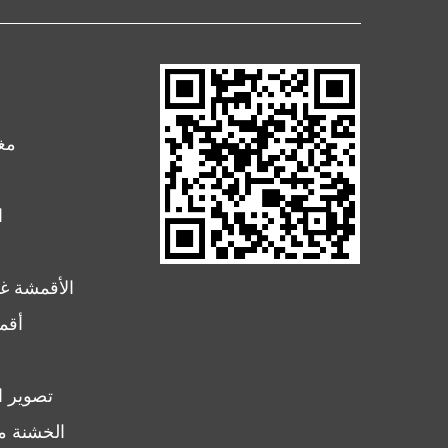
ا
SSMMS الأقمش
أقم
تصوير ا
PP الخشنة