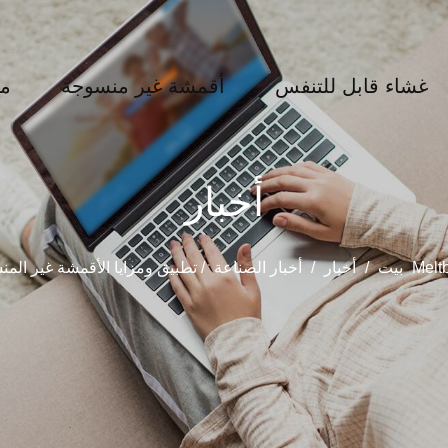
غشاء قابل للتنفس
أقمشة غير منسوجة
مع
أخبار
غير المنسوجة Meltblown
بيت
/
أخبار
/
أخبار الصناعة
/