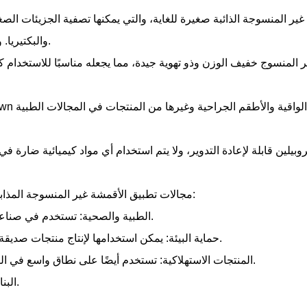
 غير المنسوجة الذائبة صغيرة للغاية، والتي يمكنها تصفية الجزيئات ال
والبكتيريا. وهذا يجعلها مادة مهمة لصنع الأقنعة ومرشحات الهواء.
المنسوج خفيف الوزن وذو تهوية جيدة، مما يجعله مناسبًا للاستخدام ك
مجالات تطبيق الأقمشة غير المنسوجة المذابة واسعة جدًا، بما في ذلك على سبيل المثال لا الحصر:
الطبية والصحية: تستخدم في صناعة الأقنعة والعباءات الجراحية والأغطية الطبية وغيرها.
حماية البيئة: يمكن استخدامها لإنتاج منتجات صديقة للبيئة مثل مرشحات الهواء وفواصل الزيت عن الماء.
المنتجات الاستهلاكية: تستخدم أيضًا على نطاق واسع في التنظيف المنزلي والعناية الشخصية والمنتجات الصحية.
البناء والهندسة: كطبقة عازلة أو حاجز رطوبة لمواد البناء.